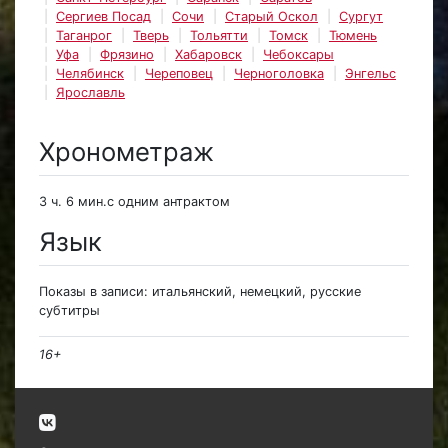
Сергиев Посад
Сочи
Старый Оскол
Сургут
Таганрог
Тверь
Тольятти
Томск
Тюмень
Уфа
Фрязино
Хабаровск
Чебоксары
Челябинск
Череповец
Черноголовка
Энгельс
Ярославль
Хронометраж
3 ч. 6 мин.с одним антрактом
Язык
Показы в записи: итальянский, немецкий, русские
субтитры
16+