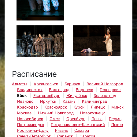
Расписание
Алматы
Архангельск
Барнаул
Великий Новгород
Владивосток
Волгоград
Воронеж
Геленджик
Ейск
Екатеринбург
Жигулёвск
Зеленоград
Иваново
Иркутск
Казань
Калининград
Краснодар
Красноярск
Курск
Липецк
Минск
Москва
Нижний Новгород
Новокузнецк
Новосибирск
Омск
Оренбург
Пенза
Пермь
Петрозаводск
Петропавловск-Камчатский
Псков
Ростов-на-Дону
Рязань
Самара
Санкт-Петербург
Саранск
Саратов