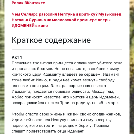
Ролик ВКонтакте
Чем Селларс разозлил Нептуна и критику? Музыковед
Наталья Сурнина на московской премьере оперы
ИДОМЕНЕЙ в кино
Краткое содержание
Акт 1
Плененная троянская принцесса оплакивает убитого отца
и пропавших братьев. Но не ненависть, а любовь к сыну
критского царя Идаманту владеет её сердцем. Идамант
тоже любит Илию, и ради неё хочет вернуть свободу
пленным троянцам. Электра, нареченная невеста
Идаманта, предается порывам ревности. Между тем,
Арбас приносит известие, что критский царь Идоменей,
возвращавшийся от стен Трои на родину, погиб в море.
Чтобы спасти свою жизнь и жизни своих сподвижников,
Идоменей поклялся Нептуну принести ему в жертву
первого, кого встретит на родном берегу. Первым
спешит приветствовать отца Идамант.