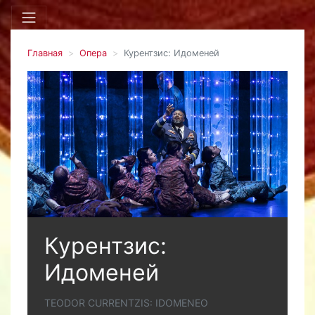
Главная
Опера
Курентзис: Идоменей
Курентзис:
Идоменей
TEODOR CURRENTZIS: IDOMENEO