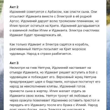
Акт 2
Идоменей советуется с Арбасом, как спасти сына. Они
отсылают Идаманта вместе с Электрой в её родной
Аргос. Идоменей дарует волю троянским пленникам, но
Илия просит остаться на Крите. Идоменей догадывается
о взаимной любви Илии и Идаманта. Электра счастлива:
Идамант будет принадлежать ей.
Как только Идамант и Электра садятся в корабль,
разгневанный Нептун посылает на Крит морское
чудовище. Народ в страхе разбегается.
Акт 3
Несмотря на гнев Нептуна, Идоменей настаивает на
отъезде Идаманта, но Идамант решает вступить в бой с
чудовищем и побеждает его. Верховный жрец Нептуна
предупреждает царя о бедствиях, которые постигнут его
народ за неисполнение клятвы. Идоменей готов
принести сына в жертву. Илия желает отдать за
Идаманта свою жизнь. Нептун тронут её любовью и
через оракула повелевает Идоменею оставить престол и
передать его Идаманту после его брака с Илией. Народ
поет хвалу богам, лишь Электра не участвует в