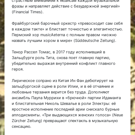
страстным вниманием к нюансам каждой музыкальной
фразы и направляет действие с безудержной энергией»
(Financial Times).
Фрайбургский барочный оркестр «превосходит сам себя
в каждом такте» и блистает точностью и элегантностью.
Пермский хор musicAeterna с полным правом «можно
назвать лучшим хором в мире» (Süddeutsche Zeitung).
Тенор Рассел Томас, в 2017 году исполнивший в
Зальцбурге роль Тита, снова поет главную партию,
убедительно выражая внутренний конфликт главного
героя.
Лирическое сопрано из Китая Ин Фан дебютирует на
зальцбургской сцене в роли Илии, и в её отчаяние и
любовные терзания верится без труда. Дополняют
ансамбль Паула Муррихи в «брючной» партии Идаманта
и блистательная Николь Шевалье в роли Электры: её
яростное исполнение последней арии снискало бурные
аплодисменты. «Три выдающихся женских голоса» (Neue
Zürcher Zeitung) превращают спектакль в музыкальную
сенсацию.