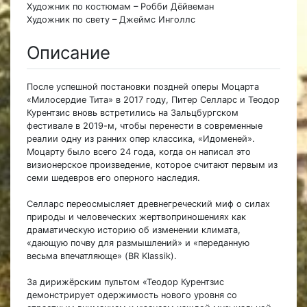
Художник по костюмам – Робби Дёйвеман
Художник по свету – Джеймс Инголлс
Описание
После успешной постановки поздней оперы Моцарта
«Милосердие Тита» в 2017 году, Питер Селларс и Теодор
Курентзис вновь встретились на Зальцбургском
фестивале в 2019-м, чтобы перенести в современные
реалии одну из ранних опер классика, «Идоменей».
Моцарту было всего 24 года, когда он написал это
визионерское произведение, которое считают первым из
семи шедевров его оперного наследия.
Селларс переосмысляет древнегреческий миф о силах
природы и человеческих жертвоприношениях как
драматическую историю об изменении климата,
«дающую почву для размышлений» и «переданную
весьма впечатляюще» (BR Klassik).
За дирижёрским пультом «Теодор Курентзис
демонстрирует одержимость нового уровня со