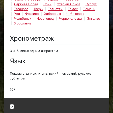
Сергиев Посад
Сочи
Старый Оскол
Сургут
Таганрог
Тверь
Тольятти
Томск
Тюмень
Уфа
Фрязино
Хабаровск
Чебоксары
Челябинск
Череповец
Черноголовка
Энгельс
Ярославль
Хронометраж
3 ч. 6 мин.с одним антрактом
Язык
Показы в записи: итальянский, немецкий, русские
субтитры
16+