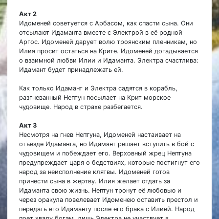
Акт 2
Идоменей советуется с Арбасом, как спасти сына. Они
отсылают Идаманта вместе с Электрой в её родной
Аргос. Идоменей дарует волю троянским пленникам, но
Илия просит остаться на Крите. Идоменей догадывается
о взаимной любви Илии и Идаманта. Электра счастлива:
Идамант будет принадлежать ей.
Как только Идамант и Электра садятся в корабль,
разгневанный Нептун посылает на Крит морское
чудовище. Народ в страхе разбегается.
Акт 3
Несмотря на гнев Нептуна, Идоменей настаивает на
отъезде Идаманта, но Идамант решает вступить в бой с
чудовищем и побеждает его. Верховный жрец Нептуна
предупреждает царя о бедствиях, которые постигнут его
народ за неисполнение клятвы. Идоменей готов
принести сына в жертву. Илия желает отдать за
Идаманта свою жизнь. Нептун тронут её любовью и
через оракула повелевает Идоменею оставить престол и
передать его Идаманту после его брака с Илией. Народ
поет хвалу богам, лишь Электра не участвует в