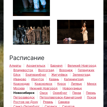
Расписание
Алматы
Архангельск
Барнаул
Великий Новгород
Владивосток
Волгоград
Воронеж
Геленджик
Ейск
Екатеринбург
Жигулёвск
Зеленоград
Иваново
Иркутск
Казань
Калининград
Краснодар
Красноярск
Курск
Липецк
Минск
Москва
Нижний Новгород
Новокузнецк
Новосибирск
Омск
Оренбург
Пенза
Пермь
Петрозаводск
Петропавловск-Камчатский
Псков
Ростов-на-Дону
Рязань
Самара
Санкт-Петербург
Саранск
Саратов