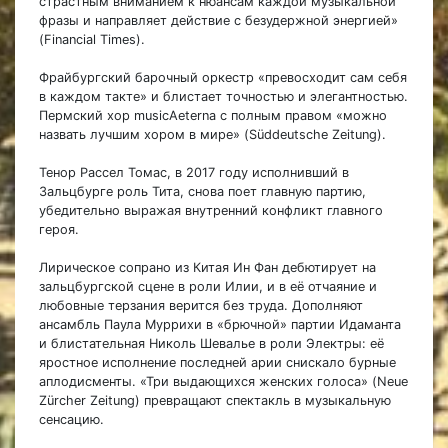
страстным вниманием к нюансам каждой музыкальной
фразы и направляет действие с безудержной энергией»
(Financial Times).
Фрайбургский барочный оркестр «превосходит сам себя
в каждом такте» и блистает точностью и элегантностью.
Пермский хор musicAeterna с полным правом «можно
назвать лучшим хором в мире» (Süddeutsche Zeitung).
Тенор Рассел Томас, в 2017 году исполнивший в
Зальцбурге роль Тита, снова поет главную партию,
убедительно выражая внутренний конфликт главного
героя.
Лирическое сопрано из Китая Ин Фан дебютирует на
зальцбургской сцене в роли Илии, и в её отчаяние и
любовные терзания верится без труда. Дополняют
ансамбль Паула Муррихи в «брючной» партии Идаманта
и блистательная Николь Шевалье в роли Электры: её
яростное исполнение последней арии снискало бурные
аплодисменты. «Три выдающихся женских голоса» (Neue
Zürcher Zeitung) превращают спектакль в музыкальную
сенсацию.