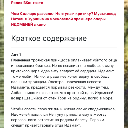
Ролик ВКонтакте
Чем Селларс разозлил Нептуна и критику? Музыковед
Наталья Сурнина на московской премьере оперы
ИДОМЕНЕЙ в кино
Краткое содержание
Акт 1
Плененная троянская принцесса оплакивает убитого отца
и пропавших братьев. Но не ненависть, а любовь к сыну
критского царя Идаманту владеет её сердцем. Идамант
тоже любит Илию, и ради неё хочет вернуть свободу
пленным троянцам. Электра, нареченная невеста
Идаманта, предается порывам ревности. Между тем,
Арбас приносит известие, что критский царь Идоменей,
возвращавшийся от стен Трои на родину, погиб в море.
Чтобы спасти свою жизнь и жизни своих сподвижников,
Идоменей поклялся Нептуну принести ему в жертву
первого, кого встретит на родном берегу. Первым
спешит приветствовать отца Идамант.