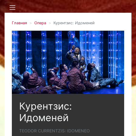
Главная
Опера
Курентзис: Идоменей
Курентзис:
Идоменей
TEODOR CURRENTZIS: IDOMENEO