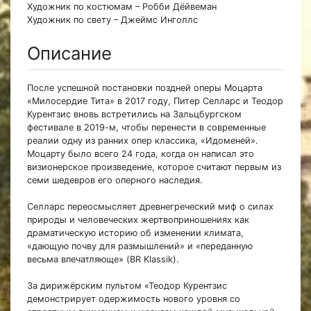
Художник по костюмам – Робби Дёйвеман
Художник по свету – Джеймс Инголлс
Описание
После успешной постановки поздней оперы Моцарта
«Милосердие Тита» в 2017 году, Питер Селларс и Теодор
Курентзис вновь встретились на Зальцбургском
фестивале в 2019-м, чтобы перенести в современные
реалии одну из ранних опер классика, «Идоменей».
Моцарту было всего 24 года, когда он написал это
визионерское произведение, которое считают первым из
семи шедевров его оперного наследия.
Селларс переосмысляет древнегреческий миф о силах
природы и человеческих жертвоприношениях как
драматическую историю об изменении климата,
«дающую почву для размышлений» и «переданную
весьма впечатляюще» (BR Klassik).
За дирижёрским пультом «Теодор Курентзис
демонстрирует одержимость нового уровня со